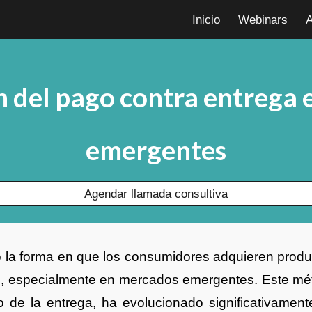
Inicio
Webinars
A
ip to main content
Skip to navigat
n del pago contra entrega
emergentes
Agendar llamada consultiva
o la forma en que los consumidores adquieren produ
o, especialmente en mercados emergentes. Este mét
de la entrega, ha evolucionado significativamen