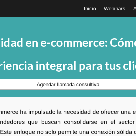
Inicio
Webinars
A
ip to main content
Skip to navigat
idad en e-commerce: Cómo
iencia integral para tus cl
Agendar llamada consultiva
mmerce ha impulsado la necesidad de ofrecer una e
ndedores que buscan consolidarse en el sector 
 Este enfoque no solo permite una conexión sólida c