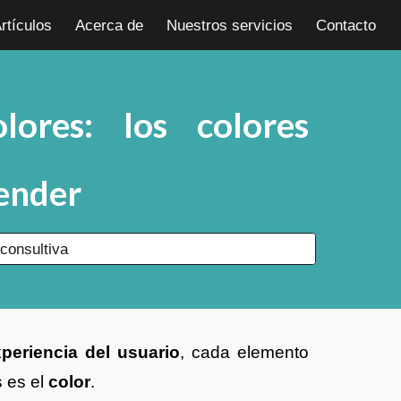
rtículos
Acerca de
Nuestros servicios
Contacto
ion
lores: los colores
vender
consultiva
periencia del usuario
, cada elemento
s es el
color
.