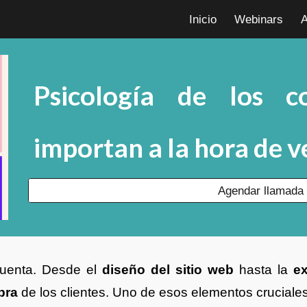
Inicio
Webinars
A
ip to main content
Skip to navigat
Psicología de los co
importan a la hora de 
Agendar llamada 
cuenta. Desde el
diseño del sitio web
hasta la
ex
pra
de los clientes. Uno de esos elementos cruciale